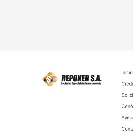
Inicio
Crédi
Solic
Conó
Aviso
Cont