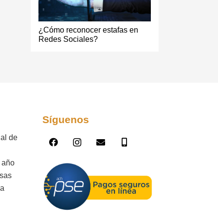
¿Cómo reconocer estafas en
Redes Sociales?
Síguenos
al de
l año
esas
la